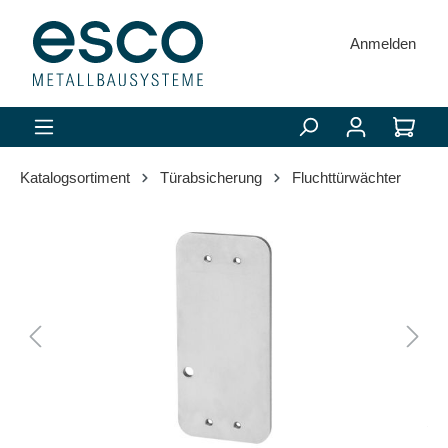
alt springen
Anmelden
Katalogsortiment
Türabsicherung
Fluchttürwächter
Bildergalerie überspringen