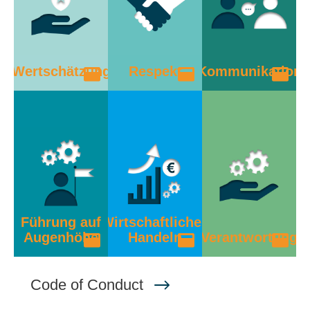
Wertschätzung
Respekt
Kommunikation
Führung auf
Wirtschaftliches
Augenhöhe
Handeln
Verantwortung
Code of Conduct