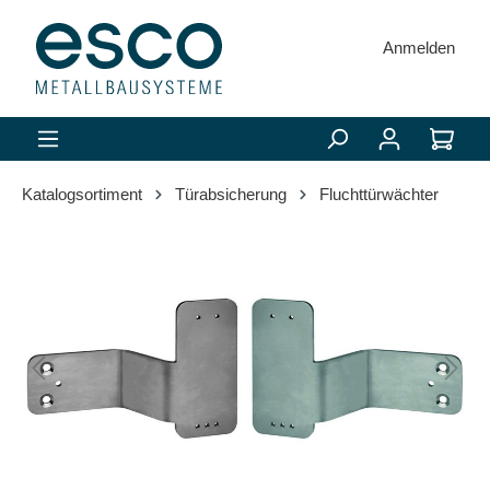
alt springen
Anmelden
Katalogsortiment
Türabsicherung
Fluchttürwächter
Bildergalerie überspringen