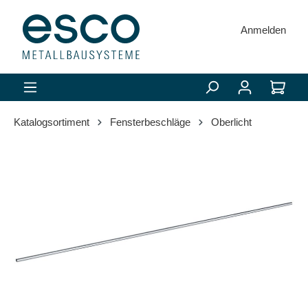
alt springen
Anmelden
Katalogsortiment
Fensterbeschläge
Oberlicht
Bildergalerie überspringen