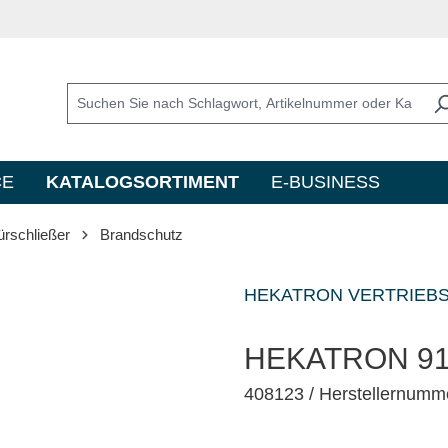
CE
KATALOGSORTIMENT
E-BUSINESS
rschließer
Brandschutz
HEKATRON VERTRIEB
HEKATRON 918
408123
/ Herstellernumm