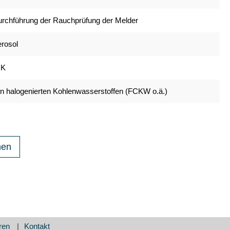
urchführung der Rauchprüfung der Melder
erosol
CK
von halogenierten Kohlenwasserstoffen (FCKW o.ä.)
hen
ren
Kontakt