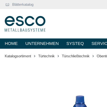
Blätterkatalog
springen
Zur Hauptnavigation springen
HOME
UNTERNEHMEN
SYSTEQ
SERVI
Katalogsortiment
Türtechnik
Türschließtechnik
Obentü
Bildergalerie überspringen