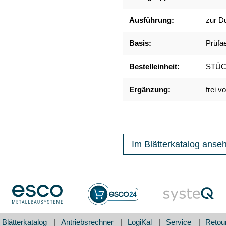
Ausführung:
zur D
Basis:
Prüfa
Bestelleinheit:
STÜ
Ergänzung:
frei 
Im Blätterkatalog anse
Blätterkatalog
Antriebsrechner
LogiKal
Service
Retou