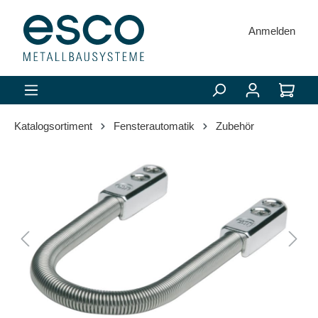
alt springen
Anmelden
Katalogsortiment
Fensterautomatik
Zubehör
Bildergalerie überspringen