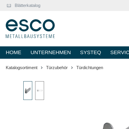
Blätterkatalog
springen
Zur Hauptnavigation springen
HOME
UNTERNEHMEN
SYSTEQ
SERVI
Katalogsortiment
Türzubehör
Türdichtungen
Bildergalerie überspringen