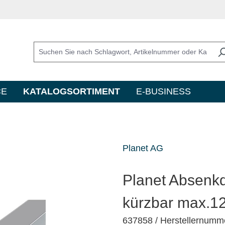
CE
KATALOGSORTIMENT
E-BUSINESS
Planet AG
Planet Absen
kürzbar max.
637858
/ Herstellernumm