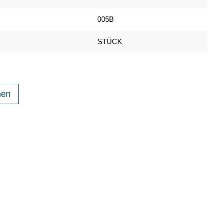
005B
STÜCK
hen