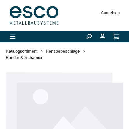
alt springen
Anmelden
Katalogsortiment
Fensterbeschläge
Bänder & Scharnier
Bildergalerie überspringen