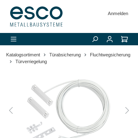
alt springen
Anmelden
Katalogsortiment
Türabsicherung
Fluchtwegsicherung
Türverriegelung
Bildergalerie überspringen