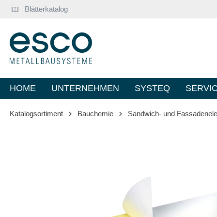
Blätterkatalog
springen
Zur Hauptnavigation springen
HOME
UNTERNEHMEN
SYSTEQ
SERVI
Katalogsortiment
Bauchemie
Sandwich- und Fassadenel
Bildergalerie überspringen