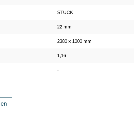
STÜCK
22 mm
2380 x 1000 mm
1,16
-
hen