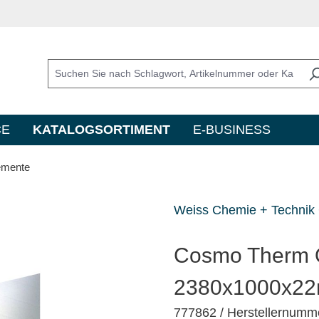
CE
KATALOGSORTIMENT
E-BUSINESS
emente
Weiss Chemie + Techni
Cosmo Therm Q
2380x1000x2
777862
/ Herstellernum