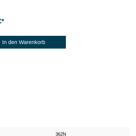
€*
: 1200
In den Warenkorb
362N