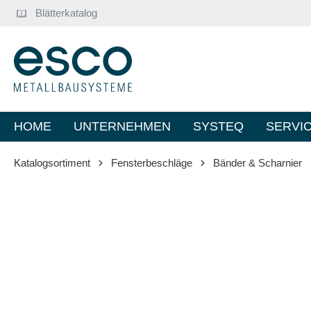
Blätterkatalog
springen
Zur Hauptnavigation springen
HOME
UNTERNEHMEN
SYSTEQ
SERVI
Katalogsortiment
Fensterbeschläge
Bänder & Scharnier
Bildergalerie überspringen