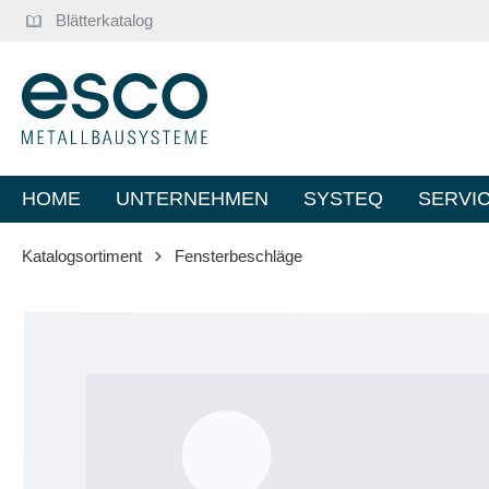
Blätterkatalog
springen
Zur Hauptnavigation springen
HOME
UNTERNEHMEN
SYSTEQ
SERVI
Katalogsortiment
Fensterbeschläge
Bildergalerie überspringen