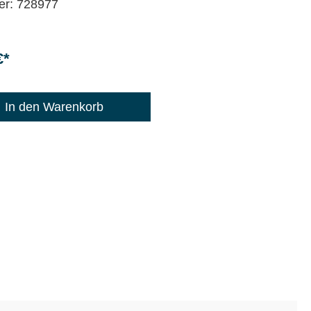
er: 728977
€*
: 1200
In den Warenkorb