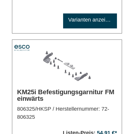
Maximale Bestellmenge: 1200
Varianten anzeigen
KM25i Befestigungsgarnitur FM
einwärts
806325/HKSP
/ Herstellernummer: 72-
806325
Listen-Preis:
54,91 €*