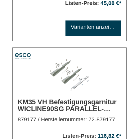
Listen-Preis:
45,08 €*
Maximale Bestellmenge: 1200
Varianten anzeigen
KM35 VH Befestigungsgarnitur
WICLINE90SG PARALLEL-
AUSSTELLFENSTER,
879177
/ Herstellernummer: 72-879177
RAHMENMONTAGE
Listen-Preis:
116,82 €*