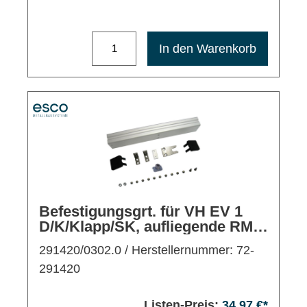
Maximale Bestellmenge: 1200
In den Warenkorb
Befestigungsgrt. für VH EV 1
D/K/Klapp/SK, aufliegende RM
ausw.
291420/0302.0
/ Herstellernummer: 72-
291420
Listen-Preis:
34,97 €*