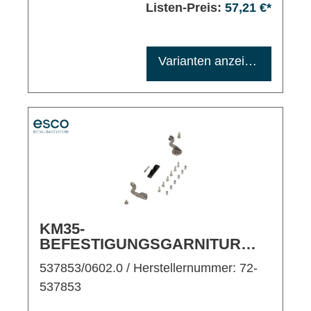
Listen-Preis:
57,21 €*
Maximale Bestellmenge: 1200
Varianten anzeigen
KM35-
BEFESTIGUNGSGARNITUR
FÜR KIPPFLÜGEL
537853/0602.0
/ Herstellernummer: 72-
EINWÄRTS/FLÜGELMONTAGE
537853