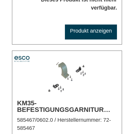
verfügbar.
Produkt anzeigen
KM35-
BEFESTIGUNGSGARNITUR
RAL 9016 FÜR KIPPFLÜGEL
585467/0602.0
/ Herstellernummer: 72-
EINWÄRTS/RAHMENMONTAGE
585467