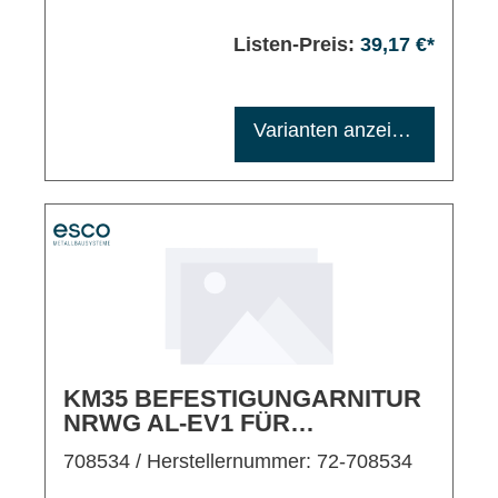
Listen-Preis:
39,17 €*
Maximale Bestellmenge: 1200
Varianten anzeigen
KM35 BEFESTIGUNGARNITUR
NRWG AL-EV1 FÜR
KIPPFLÜGEL
708534
/ Herstellernummer: 72-708534
EINWÄRTS/RAHMENMONTAGE