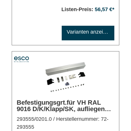
Listen-Preis:
56,57 €*
Maximale Bestellmenge: 1200
Varianten anzeigen
Befestigungsgrt.für VH RAL
9016 D/K/Klapp/SK, aufliegende
RM ausw.
293555/0201.0
/ Herstellernummer: 72-
293555