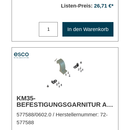
Listen-Preis:
26,71 €*
Maximale Bestellmenge: 1200
In den Warenkorb
KM35-
BEFESTIGUNGSGARNITUR AL-
EV1 FÜR KIPPFLÜGEL
577588/0602.0
/ Herstellernummer: 72-
EINWÄRTS/RAHMENMONTAGE
577588