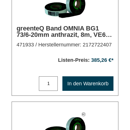
greenteQ Band OMNIA BG1
73/6-20mm anthrazit, 8m, VE6
Rollen
471933
/ Herstellernummer: 2172722407
Listen-Preis:
385,26 €*
Maximale Bestellmenge: 1200
In den Warenkorb