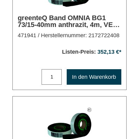
greenteQ Band OMNIA BG1
73/15-40mm anthrazit, 4m, VE6
Rollen
471941
/ Herstellernummer: 2172722408
Listen-Preis:
352,13 €*
Maximale Bestellmenge: 1200
In den Warenkorb