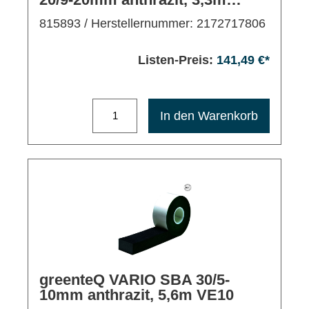
VE15, außen/mitte
815893
/ Herstellernummer: 2172717806
Listen-Preis:
141,49 €*
Maximale Bestellmenge: 1200
In den Warenkorb
greenteQ VARIO SBA 30/5-
10mm anthrazit, 5,6m VE10