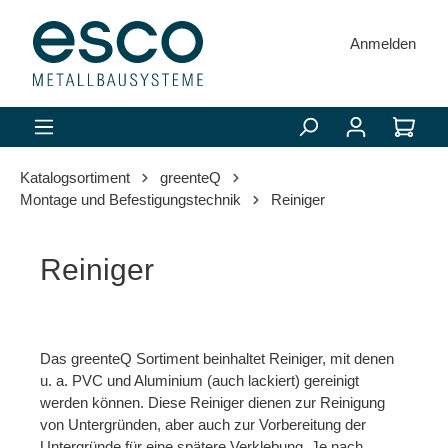
alt springen
Anmelden
Katalogsortiment
greenteQ
Montage und Befestigungstechnik
Reiniger
Reiniger
Das greenteQ Sortiment beinhaltet Reiniger, mit denen
u. a. PVC und Aluminium (auch lackiert) gereinigt
werden können. Diese Reiniger dienen zur Reinigung
von Untergründen, aber auch zur Vorbereitung der
Untergründe für eine spätere Verklebung. Je nach