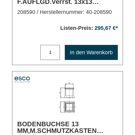
F.AUFLGD.Verrst. 13x13
Dreipkt.Stellg AL-EV1 R
208590
/ Herstellernummer: 40-208590
Listen-Preis:
295,67 €*
Maximale Bestellmenge: 1200
In den Warenkorb
BODENBUCHSE 13
MM,M.SCHMUTZKASTEN