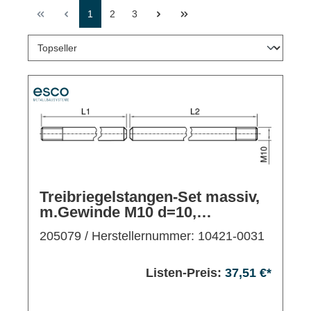
1
2
3
Treibriegelstangen-Set massiv,
m.Gewinde M10 d=10,
l=1x750/1x1500mm, Stahl verz.,
205079
/ Herstellernummer: 10421-0031
L/R
Listen-Preis:
37,51 €*