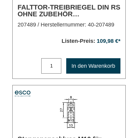
FALTTOR-TREIBRIEGEL DIN RS
OHNE ZUBEHÖR
MITTELSCHWERE
207489
/ Herstellernummer: 40-207489
AUSFÜHRUNG
VERZ.ST.25X10MM
Listen-Preis:
109,98 €*
Maximale Bestellmenge: 1200
In den Warenkorb