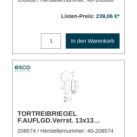
100868
/ Herstellernummer: 40-100868
Listen-Preis:
239,06 €*
Maximale Bestellmenge: 1200
In den Warenkorb
TORTREIBRIEGEL
F.AUFLGD.Verrst. 13x13
Dreipkt.Stellg AL-EV1 L
208574
/ Herstellernummer: 40-208574