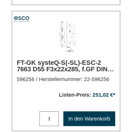
FT-GK systeQ-S(-SL)-ESC-2
7663 D55 F3x22x285, f.GF DIN
L/R (WS)
596256
/ Herstellernummer: 22-596256
Listen-Preis:
251,02 €*
Maximale Bestellmenge: 1200
In den Warenkorb