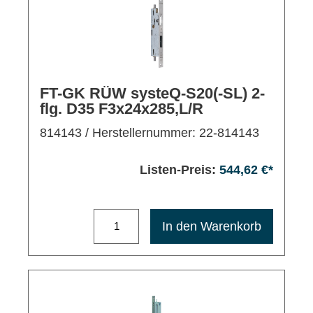
FT-GK RÜW systeQ-S20(-SL) 2-
flg. D35 F3x24x285,L/R
814143
/ Herstellernummer: 22-814143
Listen-Preis:
544,62 €*
Maximale Bestellmenge: 1200
In den Warenkorb