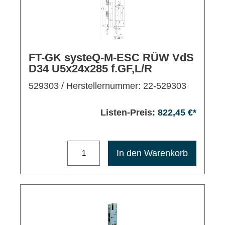
FT-GK systeQ-M-ESC RÜW VdS
D34 U5x24x285 f.GF,L/R
529303
/ Herstellernummer: 22-529303
Listen-Preis:
822,45 €*
Maximale Bestellmenge: 1200
In den Warenkorb