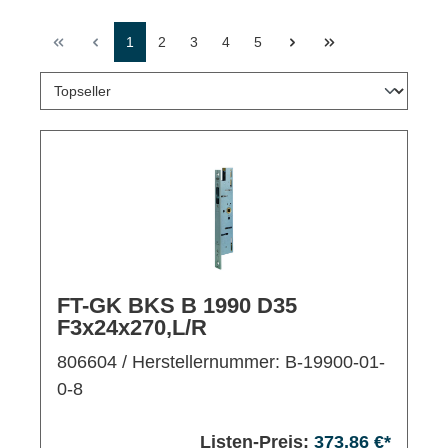
1
2
3
4
5
FT-GK BKS B 1990 D35
F3x24x270,L/R
806604
/ Herstellernummer: B-19900-01-
0-8
Listen-Preis:
373,86 €*