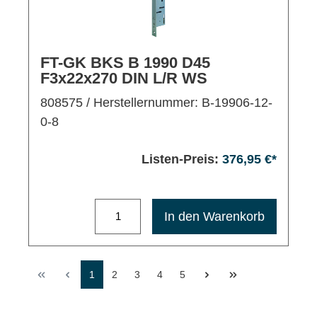
FT-GK BKS B 1990 D45
F3x22x270 DIN L/R WS
808575
/ Herstellernummer: B-19906-12-
0-8
Listen-Preis:
376,95 €*
Maximale Bestellmenge: 1200
In den Warenkorb
1
2
3
4
5