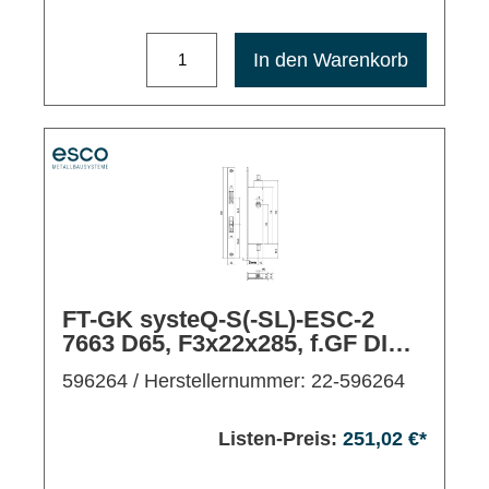
Maximale Bestellmenge: 1200
In den Warenkorb
FT-GK systeQ-S(-SL)-ESC-2
7663 D65, F3x22x285, f.GF DIN
L/R (WS)
596264
/ Herstellernummer: 22-596264
Listen-Preis:
251,02 €*