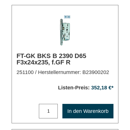
FT-GK BKS B 2390 D65
F3x24x235, f.GF R
251100
/ Herstellernummer: B23900202
Listen-Preis:
352,18 €*
Maximale Bestellmenge: 1200
In den Warenkorb