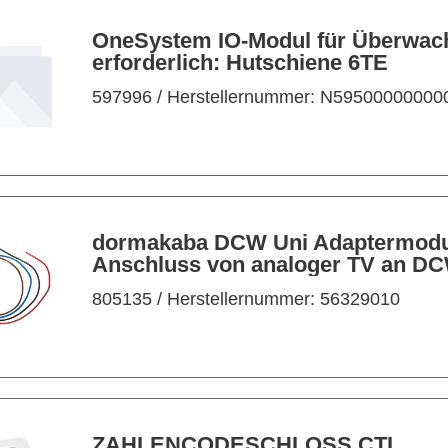
OneSystem IO-Modul für Überwac
erforderlich: Hutschiene 6TE
597996
/ Herstellernummer: N59500000000
dormakaba DCW Uni Adaptermod
Anschluss von analoger TV an D
Bus
805135
/ Herstellernummer: 56329010
ZAHLENCODESCHLOSS CTI