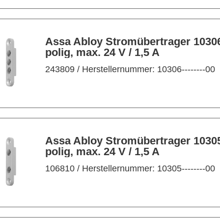
Assa Abloy Stromübertrager 10306
polig, max. 24 V / 1,5 A
243809
/ Herstellernummer: 10306--------00
Assa Abloy Stromübertrager 10305
polig, max. 24 V / 1,5 A
106810
/ Herstellernummer: 10305--------00