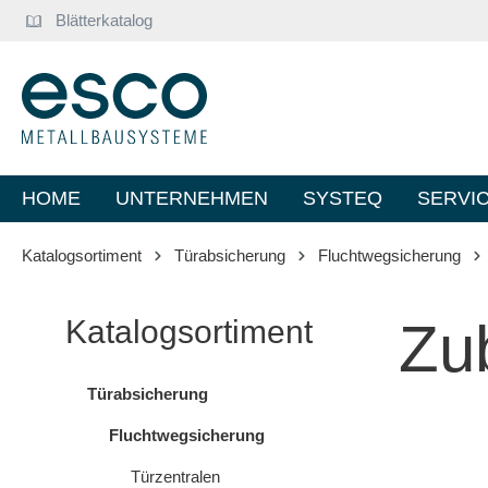
Blätterkatalog
springen
Zur Hauptnavigation springen
HOME
UNTERNEHMEN
SYSTEQ
SERVI
Katalogsortiment
Türabsicherung
Fluchtwegsicherung
Zu
Katalogsortiment
Türabsicherung
Fluchtwegsicherung
Türzentralen