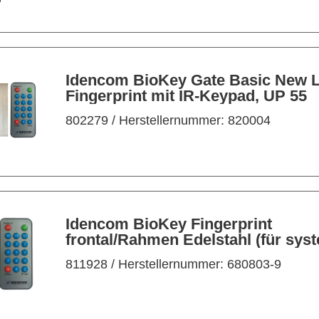
Idencom BioKey Gate Basic New L
Fingerprint mit IR-Keypad, UP 55
802279
/ Herstellernummer: 820004
Idencom BioKey Fingerprint
frontal/Rahmen Edelstahl (für sys
MFV mit Motor)
811928
/ Herstellernummer: 680803-9