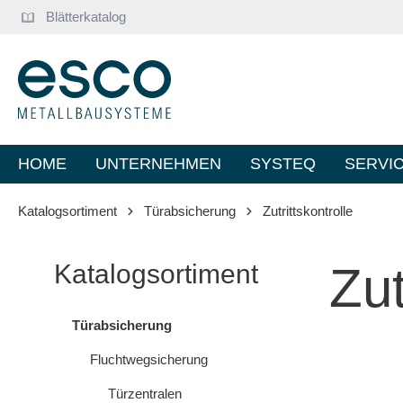
Blätterkatalog
springen
Zur Hauptnavigation springen
HOME
UNTERNEHMEN
SYSTEQ
SERVI
Katalogsortiment
Türabsicherung
Zutrittskontrolle
Zut
Katalogsortiment
Türabsicherung
Fluchtwegsicherung
Türzentralen