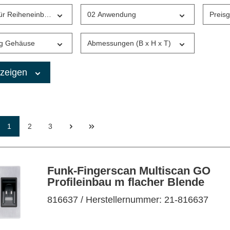
für Reiheneinbau
02 Anwendung
Preis
g Gehäuse
Abmessungen (B x H x T)
anzeigen
1
2
3
Funk-Fingerscan Multiscan GO
Profileinbau m flacher Blende
816637
/ Herstellernummer: 21-816637